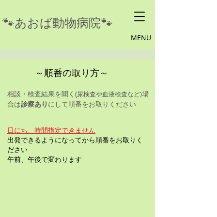
​🐾あおば動物病院🐾
MENU
～順番の取り方～
(
相談・検査結果を聞く
場
尿検査や血液検査など)
合は
診察あり
にして順番をお取りください
日にち、時間指定できません
​出発できるようになってから順番をお取りく
ださい
​午前、午後で変わります